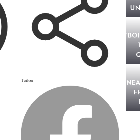
UN
'BO
NEA
Teilen
F