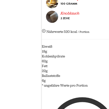
100 GRAMM
Knoblauch
2 ZEHE
Nährwerte
520 kcal
/ Portion
Eiweiß
18g
Kohlenhydrate
62g
Fett
22g
Ballaststoffe
6g
* ungefähre Werte pro Portion