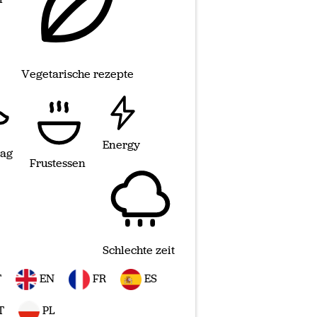
Vegetarische rezepte
Energy
tag
Frustessen
Schlechte zeit
T
EN
FR
ES
T
PL