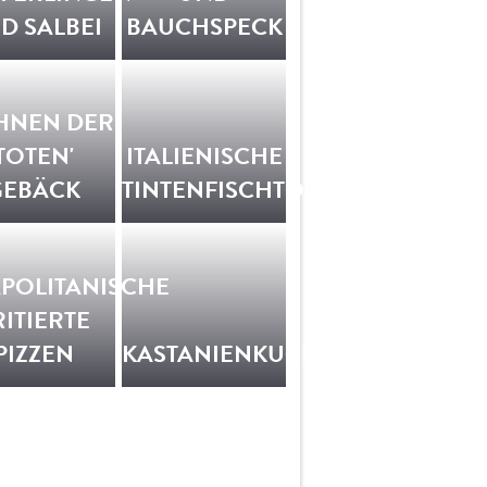
D SALBEI
BAUCHSPECK
HNEN DER
TOTEN'
ITALIENISCHE
GEBÄCK
TINTENFISCHTORTE
POLITANISCHE
RITIERTE
PIZZEN
KASTANIENKUCHEN