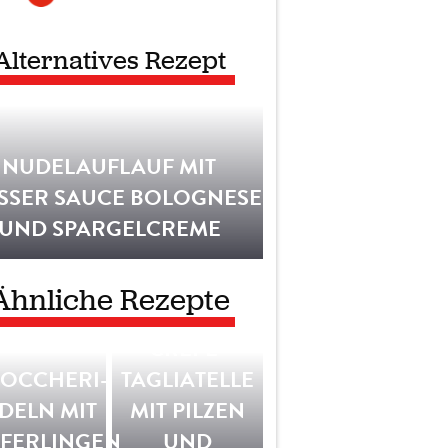
Alternatives Rezept
NUDELAUFLAUF MIT
SSER SAUCE BOLOGNESE U
ND SPARGELCREME
Ähnliche Rezepte
CRÊPE-
ZOCCHERI-
TAGLIATELLE
DELN MIT
MIT PILZEN
FFERLINGEN
UND