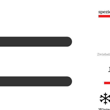
speziell
spezi
Sommer
Zwiebel
Winte