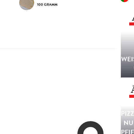
100 GRAMM
WEI
PIZ
NU
PFI