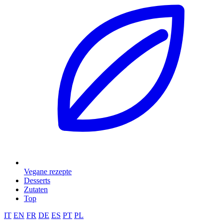
Vegane rezepte
Desserts
Zutaten
Top
IT
EN
FR
DE
ES
PT
PL