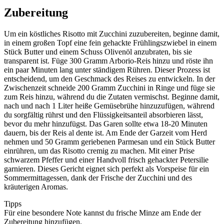
Zubereitung
Um ein köstliches Risotto mit Zucchini zuzubereiten, beginne damit,
in einem großen Topf eine fein gehackte Frühlingszwiebel in einem
Stück Butter und einem Schuss Olivenöl anzubraten, bis sie
transparent ist. Füge 300 Gramm Arborio-Reis hinzu und röste ihn
ein paar Minuten lang unter ständigem Rühren. Dieser Prozess ist
entscheidend, um den Geschmack des Reises zu entwickeln. In der
Zwischenzeit schneide 200 Gramm Zucchini in Ringe und füge sie
zum Reis hinzu, während du die Zutaten vermischst. Beginne damit,
nach und nach 1 Liter heiße Gemüsebrühe hinzuzufügen, während
du sorgfältig rührst und den Flüssigkeitsanteil absorbieren lässt,
bevor du mehr hinzufügst. Das Garen sollte etwa 18-20 Minuten
dauern, bis der Reis al dente ist. Am Ende der Garzeit vom Herd
nehmen und 50 Gramm geriebenen Parmesan und ein Stück Butter
einrühren, um das Risotto cremig zu machen. Mit einer Prise
schwarzem Pfeffer und einer Handvoll frisch gehackter Petersilie
garnieren. Dieses Gericht eignet sich perfekt als Vorspeise für ein
Sommermittagessen, dank der Frische der Zucchini und des
kräuterigen Aromas.
Tipps
Für eine besondere Note kannst du frische Minze am Ende der
Zubereitung hinzufügen.