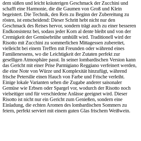
dem süßen und leicht kräuterigen Geschmack der Zucchini und
schafft eine Harmonie, die die Gaumen von Groß und Klein
begeistert. Die Technik, den Reis zu Beginn der Zubereitung zu
rösten, ist entscheidend: Dieser Schritt hebt nicht nur den
Geschmack des Reises hervor, sondern trägt auch zu einer besseren
Endkonsistenz bei, sodass jeder Korn al dente bleibt und von der
Cremigkeit der Gemüsebrühe umhüllt wird. Traditionell wird der
Risotto mit Zucchini zu sommerlichen Mittagessen zubereitet,
vielleicht bei einem Treffen mit Freunden oder während eines
Familienessens, wo die Leichtigkeit der Zutaten perfekt zur
geselligen Atmosphäre passt. In seiner lombardischen Version kann
das Gericht mit einer Prise Parmigiano Reggiano verfeinert werden,
die eine Note von Würze und Komplexität hinzufügt, während
frische Petersilie einen Hauch von Farbe und Frische verleiht.
Einige lokale Varianten sehen die Zugabe anderer saisonaler
Gemüse wie Erbsen oder Spargel vor, wodurch der Risotto noch
vielseitiger und für verschiedene Anlässe geeignet wird. Dieser
Risotto ist nicht nur ein Gericht zum Genießen, sondern eine
Einladung, die echten Aromen des lombardischen Sommers zu
feiern, perfekt serviert mit einem guten Glas frischem Weißwein.