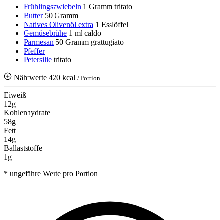
Frühlingszwiebeln
1 Gramm
tritato
Butter
50 Gramm
Natives Olivenöl extra
1 Esslöffel
Gemüsebrühe
1 ml
caldo
Parmesan
50 Gramm
grattugiato
Pfeffer
Petersilie
tritato
Nährwerte
420 kcal
/ Portion
Eiweiß
12g
Kohlenhydrate
58g
Fett
14g
Ballaststoffe
1g
* ungefähre Werte pro Portion