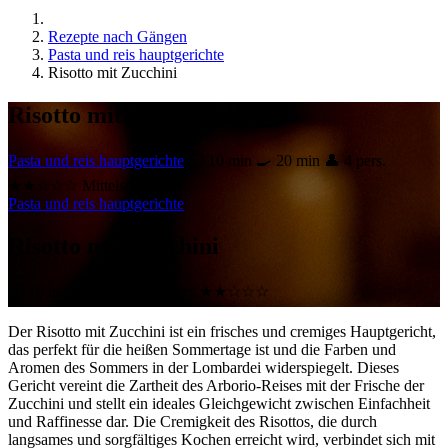
Rezepte nach Gängen
Pasta und reis hauptgerichte
Risotto mit Zucchini
Risotto mit Zucchini
Pasta und reis hauptgerichte
⏱ 10 min
🍳 20 min
👤 4 pers.
★★☆☆☆ Mittelschwer
Pasta und reis hauptgerichte
Risotto mit Zucchini
⏱ 10 min
🍳 20 min
👤 4 Pers.
★★☆☆☆
Der Risotto mit Zucchini ist ein frisches und cremiges Hauptgericht,
das perfekt für die heißen Sommertage ist und die Farben und
Aromen des Sommers in der Lombardei widerspiegelt. Dieses
Gericht vereint die Zartheit des Arborio-Reises mit der Frische der
Zucchini und stellt ein ideales Gleichgewicht zwischen Einfachheit
und Raffinesse dar. Die Cremigkeit des Risottos, die durch
langsames und sorgfältiges Kochen erreicht wird, verbindet sich mit