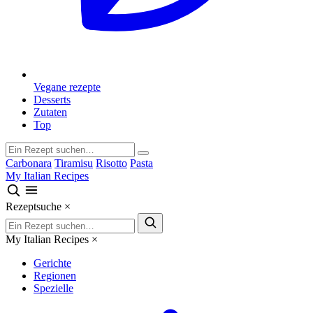
Vegane rezepte
Desserts
Zutaten
Top
Carbonara
Tiramisu
Risotto
Pasta
My Italian Recipes
Rezeptsuche
×
My Italian Recipes
×
Gerichte
Regionen
Spezielle