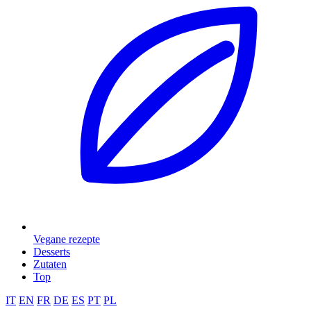
Vegane rezepte
Desserts
Zutaten
Top
IT
EN
FR
DE
ES
PT
PL