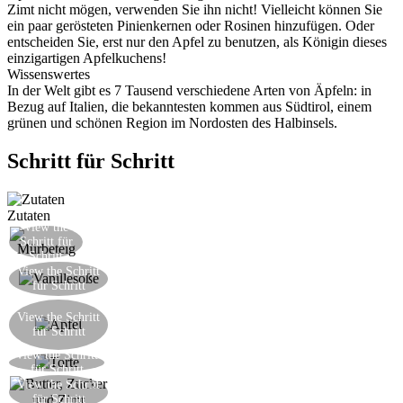
Zimt nicht mögen, verwenden Sie ihn nicht! Vielleicht können Sie
ein paar gerösteten Pinienkernen oder Rosinen hinzufügen. Oder
entscheiden Sie, erst nur den Apfel zu benutzen, als Königin dieses
einzigartigen Apfelkuchens!
Wissenswertes
In der Welt gibt es 7 Tausend verschiedene Arten von Äpfeln: in
Bezug auf Italien, die bekanntesten kommen aus Südtirol, einem
grünen und schönen Region im Nordosten des Halbinsels.
Schritt für Schritt
Zutaten
View the
Verbreiten Sie Ihre Mürbeteig
Schritt für
Schritt
Den Mürbeteig mit hausgemachten Vanillesoße
View the Schritt
für Schritt
stopfen
Den Apfel dünn schneiden und ins Wasser mit
View the Schritt
Zitronensaft tauchen, um Oxidation zu
für Schritt
verhindern
View the Schritt
Ordnen Sie die Apfelscheiben auf die Oberseite
für Schritt
Ein bisschen Butter, eine Prise Zucker und, wenn
View the Schritt
für Schritt
Sie es mögen, Zimt hinzufügen