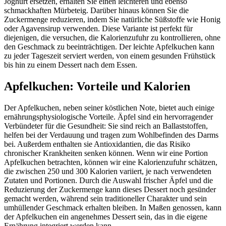
Joghurt ersetzen, erhalten Sie einen leichteren und ebenso
schmackhaften Mürbeteig. Darüber hinaus können Sie die
Zuckermenge reduzieren, indem Sie natürliche Süßstoffe wie Honig
oder Agavensirup verwenden. Diese Variante ist perfekt für
diejenigen, die versuchen, die Kalorienzufuhr zu kontrollieren, ohne
den Geschmack zu beeinträchtigen. Der leichte Apfelkuchen kann
zu jeder Tageszeit serviert werden, von einem gesunden Frühstück
bis hin zu einem Dessert nach dem Essen.
Apfelkuchen: Vorteile und Kalorien
Der Apfelkuchen, neben seiner köstlichen Note, bietet auch einige
ernährungsphysiologische Vorteile. Äpfel sind ein hervorragender
Verbündeter für die Gesundheit: Sie sind reich an Ballaststoffen,
helfen bei der Verdauung und tragen zum Wohlbefinden des Darms
bei. Außerdem enthalten sie Antioxidantien, die das Risiko
chronischer Krankheiten senken können. Wenn wir eine Portion
Apfelkuchen betrachten, können wir eine Kalorienzufuhr schätzen,
die zwischen 250 und 300 Kalorien variiert, je nach verwendeten
Zutaten und Portionen. Durch die Auswahl frischer Äpfel und die
Reduzierung der Zuckermenge kann dieses Dessert noch gesünder
gemacht werden, während sein traditioneller Charakter und sein
umhüllender Geschmack erhalten bleiben. In Maßen genossen, kann
der Apfelkuchen ein angenehmes Dessert sein, das in die eigene
Ernährung integriert werden kann.