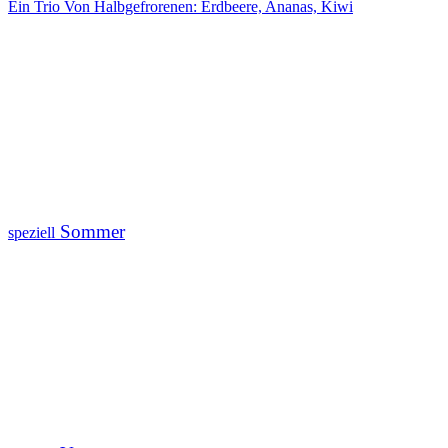
Ein Trio Von Halbgefrorenen: Erdbeere, Ananas, Kiwi
Sommer
speziell