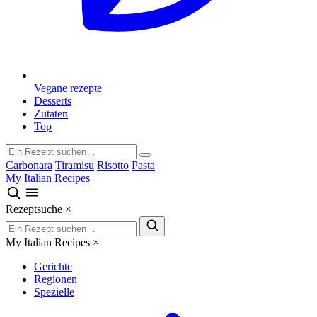
Vegane rezepte
Desserts
Zutaten
Top
Carbonara
Tiramisu
Risotto
Pasta
My Italian Recipes
Rezeptsuche
×
My Italian Recipes
×
Gerichte
Regionen
Spezielle