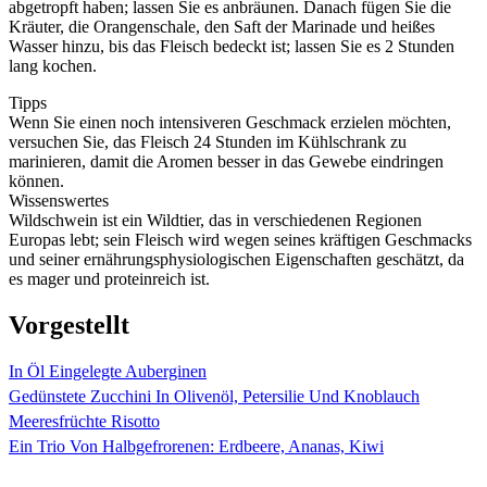
abgetropft haben; lassen Sie es anbräunen. Danach fügen Sie die
Kräuter, die Orangenschale, den Saft der Marinade und heißes
Wasser hinzu, bis das Fleisch bedeckt ist; lassen Sie es 2 Stunden
lang kochen.
Tipps
Wenn Sie einen noch intensiveren Geschmack erzielen möchten,
versuchen Sie, das Fleisch 24 Stunden im Kühlschrank zu
marinieren, damit die Aromen besser in das Gewebe eindringen
können.
Wissenswertes
Wildschwein ist ein Wildtier, das in verschiedenen Regionen
Europas lebt; sein Fleisch wird wegen seines kräftigen Geschmacks
und seiner ernährungsphysiologischen Eigenschaften geschätzt, da
es mager und proteinreich ist.
Vorgestellt
In Öl Eingelegte Auberginen
Gedünstete Zucchini In Olivenöl, Petersilie Und Knoblauch
Meeresfrüchte Risotto
Ein Trio Von Halbgefrorenen: Erdbeere, Ananas, Kiwi