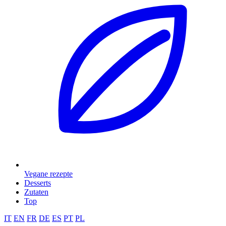
Vegane rezepte
Desserts
Zutaten
Top
IT
EN
FR
DE
ES
PT
PL