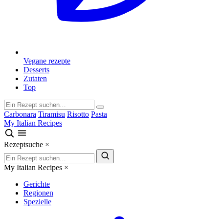
Vegane rezepte
Desserts
Zutaten
Top
Carbonara
Tiramisu
Risotto
Pasta
My Italian Recipes
Rezeptsuche
×
My Italian Recipes
×
Gerichte
Regionen
Spezielle