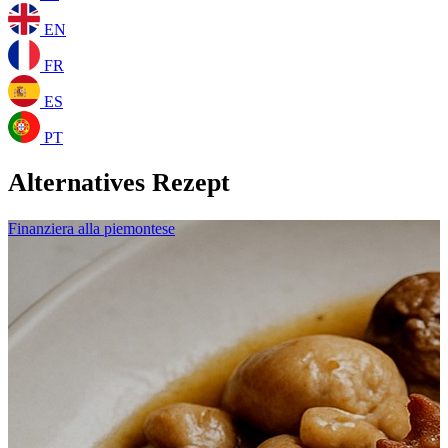
EN
FR
ES
PT
Alternatives Rezept
Finanziera alla piemontese