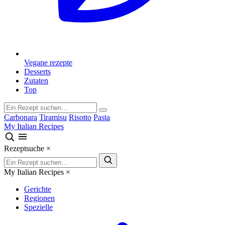
Vegane rezepte
Desserts
Zutaten
Top
Carbonara
Tiramisu
Risotto
Pasta
My Italian Recipes
Rezeptsuche
×
My Italian Recipes
×
Gerichte
Regionen
Spezielle