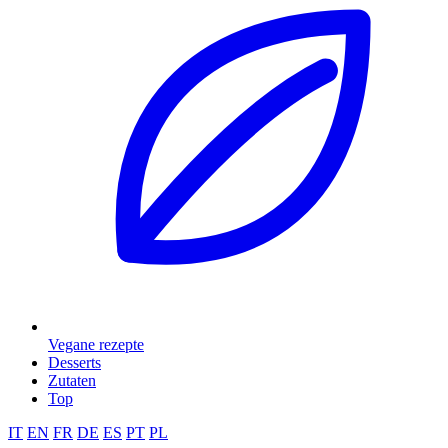
Vegane rezepte
Desserts
Zutaten
Top
IT
EN
FR
DE
ES
PT
PL