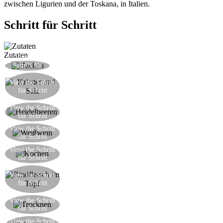
zwischen Ligurien und der Toskana, in Italien.
Schritt für Schritt
Zutaten
View the
Hacken einige gemischte frische Kräuter
Schritt für
Schritt
Decken Sie das Filet, nach Sie es mit etwas
View the Schritt
Küchengarn gebunden haben, mit den
für Schritt
zermahlenen Kräutern und dem grobem Salz
Braten Sie die Heidelbeeren in einer Pfanne mit
View the Schritt
für Schritt
etwas gehackter Zwiebel und wenigem Olivenöl
Kochen Sie die Heidelbeeren in etwas Weißwein
View the Schritt
für Schritt
bis reduziert
Kochen Sie die Heidelbeeren, zerkleinern einige
View the Schritt
für Schritt
mit einem Holzlöffel oder Suppenkelle
Füllen Sie einen Topf mit zwei Fingern von
View the Schritt
Olivenöl und erhitzen gut. Dann kochen das
für Schritt
Rinderfilet im Öl für etwa 1 Minute pro Seite.
Trocknen Sie das Filet mit etwas saugfähigem
View the Schritt
für Schritt
Papier
Das Filet in 4 Medaillons von 4cm Dicke jedes
View the Schritt