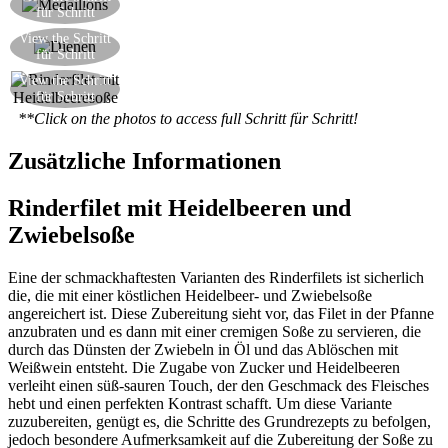
für Schritt
schneiden
Servieren Sie das Filet mit Heidelbeeresoße und
View the Schritt
für Schritt
einem Schuss Öl beschichtet
Das Rinderfilet ist bereit, in einer etwas
View the Schritt
für Schritt
ungewöhnlichen Weise serviert
**Click on the photos to access full Schritt für Schritt!
Zusätzliche Informationen
Rinderfilet mit Heidelbeeren und
Zwiebelsoße
Eine der schmackhaftesten Varianten des Rinderfilets ist sicherlich
die, die mit einer köstlichen Heidelbeer- und Zwiebelsoße
angereichert ist. Diese Zubereitung sieht vor, das Filet in der Pfanne
anzubraten und es dann mit einer cremigen Soße zu servieren, die
durch das Dünsten der Zwiebeln in Öl und das Ablöschen mit
Weißwein entsteht. Die Zugabe von Zucker und Heidelbeeren
verleiht einen süß-sauren Touch, der den Geschmack des Fleisches
hebt und einen perfekten Kontrast schafft. Um diese Variante
zuzubereiten, genügt es, die Schritte des Grundrezepts zu befolgen,
jedoch besondere Aufmerksamkeit auf die Zubereitung der Soße zu