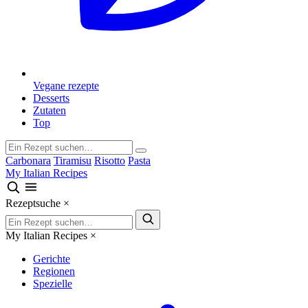
Vegane rezepte
Desserts
Zutaten
Top
Carbonara
Tiramisu
Risotto
Pasta
My Italian Recipes
Rezeptsuche
×
My Italian Recipes
×
Gerichte
Regionen
Spezielle