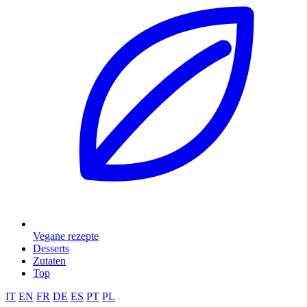
Vegane rezepte
Desserts
Zutaten
Top
IT
EN
FR
DE
ES
PT
PL