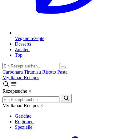
Vegane rezepte
Desserts
Zutaten
Top
Carbonara
Tiramisu
Risotto
Pasta
My Italian Recipes
Rezeptsuche
×
My Italian Recipes
×
Gerichte
Regionen
Spezielle