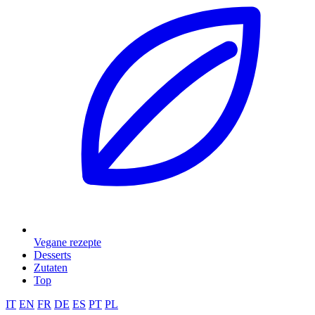
Vegane rezepte
Desserts
Zutaten
Top
IT
EN
FR
DE
ES
PT
PL