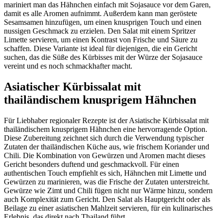
mariniert man das Hähnchen einfach mit Sojasauce vor dem Garen,
damit es alle Aromen aufnimmt. Außerdem kann man geröstete
Sesamsamen hinzufügen, um einen knusprigen Touch und einen
nussigen Geschmack zu erzielen. Den Salat mit einem Spritzer
Limette servieren, um einen Kontrast von Frische und Säure zu
schaffen. Diese Variante ist ideal für diejenigen, die ein Gericht
suchen, das die Süße des Kürbisses mit der Würze der Sojasauce
vereint und es noch schmackhafter macht.
Asiatischer Kürbissalat mit
thailändischem knusprigem Hähnchen
Für Liebhaber regionaler Rezepte ist der Asiatische Kürbissalat mit
thailändischem knusprigem Hähnchen eine hervorragende Option.
Diese Zubereitung zeichnet sich durch die Verwendung typischer
Zutaten der thailändischen Küche aus, wie frischem Koriander und
Chili. Die Kombination von Gewürzen und Aromen macht dieses
Gericht besonders duftend und geschmackvoll. Für einen
authentischen Touch empfiehlt es sich, Hähnchen mit Limette und
Gewürzen zu marinieren, was die Frische der Zutaten unterstreicht.
Gewürze wie Zimt und Chili fügen nicht nur Wärme hinzu, sondern
auch Komplexität zum Gericht. Den Salat als Hauptgericht oder als
Beilage zu einer asiatischen Mahlzeit servieren, für ein kulinarisches
Erlebnis, das direkt nach Thailand führt.