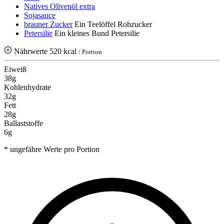
Natives Olivenöl extra
Sojasauce
brauner Zucker
Ein Teelöffel Rohzucker
Petersilie
Ein kleines Bund Petersilie
Nährwerte
520 kcal
/ Portion
Eiweiß
38g
Kohlenhydrate
32g
Fett
28g
Ballaststoffe
6g
* ungefähre Werte pro Portion