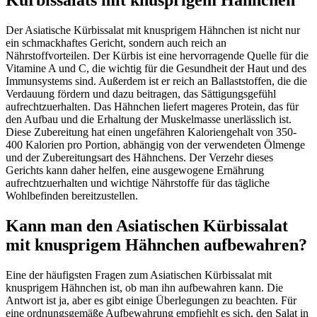
Kürbissalats mit knusprigem Hähnchen
Der Asiatische Kürbissalat mit knusprigem Hähnchen ist nicht nur
ein schmackhaftes Gericht, sondern auch reich an
Nährstoffvorteilen. Der Kürbis ist eine hervorragende Quelle für die
Vitamine A und C, die wichtig für die Gesundheit der Haut und des
Immunsystems sind. Außerdem ist er reich an Ballaststoffen, die die
Verdauung fördern und dazu beitragen, das Sättigungsgefühl
aufrechtzuerhalten. Das Hähnchen liefert mageres Protein, das für
den Aufbau und die Erhaltung der Muskelmasse unerlässlich ist.
Diese Zubereitung hat einen ungefähren Kaloriengehalt von 350-
400 Kalorien pro Portion, abhängig von der verwendeten Ölmenge
und der Zubereitungsart des Hähnchens. Der Verzehr dieses
Gerichts kann daher helfen, eine ausgewogene Ernährung
aufrechtzuerhalten und wichtige Nährstoffe für das tägliche
Wohlbefinden bereitzustellen.
Kann man den Asiatischen Kürbissalat
mit knusprigem Hähnchen aufbewahren?
Eine der häufigsten Fragen zum Asiatischen Kürbissalat mit
knusprigem Hähnchen ist, ob man ihn aufbewahren kann. Die
Antwort ist ja, aber es gibt einige Überlegungen zu beachten. Für
eine ordnungsgemäße Aufbewahrung empfiehlt es sich, den Salat in