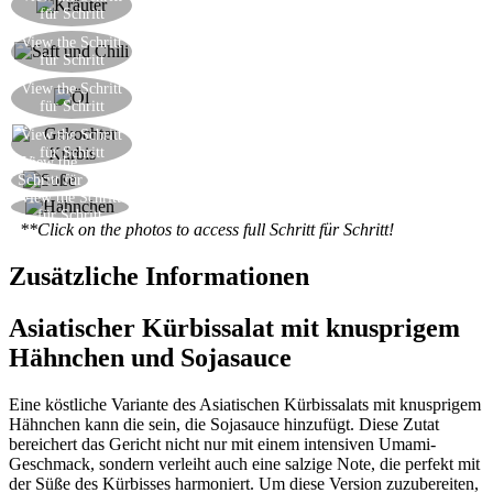
für Schritt
Sauce hinzufügen
Mischen Sie den Saft aus der Limette mit dem
View the Schritt
für Schritt
Chili, der Petersilie und der Minze
Fügen Sie den Rohzucker, die Sojasoße und
View the Schritt
für Schritt
einen Schuss Öl hinzu
View the Schritt
Hier ist der Kürbis gerade aus dem Ofen
für Schritt
View the
Hier ist die Soße zum Begleiten
Schritt für
View the Schritt
Schritt
Schneiden Sie das Hähnchen in dünne Scheiben
für Schritt
**Click on the photos to access full Schritt für Schritt!
Zusätzliche Informationen
Asiatischer Kürbissalat mit knusprigem
Hähnchen und Sojasauce
Eine köstliche Variante des Asiatischen Kürbissalats mit knusprigem
Hähnchen kann die sein, die Sojasauce hinzufügt. Diese Zutat
bereichert das Gericht nicht nur mit einem intensiven Umami-
Geschmack, sondern verleiht auch eine salzige Note, die perfekt mit
der Süße des Kürbisses harmoniert. Um diese Version zuzubereiten,