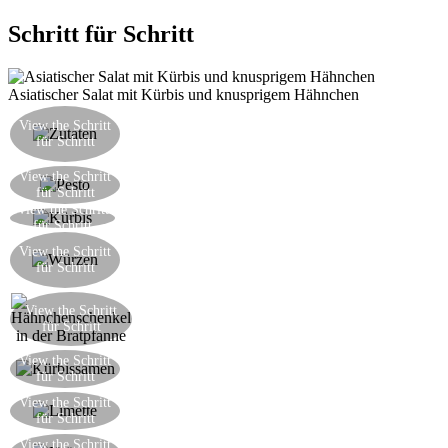
Schritt für Schritt
Asiatischer Salat mit Kürbis und knusprigem Hähnchen
Kürbis, Hähnchenschenkel, Rohzucker,
View the Schritt
Petersilie, frische Minze, Sojasoße, Koriander,
für Schritt
Zimt, Öl, Chili
Die Chili und Koriandersamen, den Rohzucker
View the Schritt
für Schritt
und das Salz zermahlen
View the Schritt
Schneiden Sie den Kürbis in 2cm dicke Würfel
für Schritt
Würzen Sie den Kürbis mit dem gerade
View the Schritt
gemachten Pesto aus Gewürzen und Zucker,
für Schritt
dann braten bis braun und zart
Die Hähnchenstücke auf beiden Seiten
View the Schritt
für Schritt
knusprig braten
Rösten Sie die Kürbissamen mit einem Schuss
View the Schritt
für Schritt
Öl, bis knusprig
Zerreiben Sie die Schale einer Limette für die
View the Schritt
für Schritt
Sauce
Die Petersilie und Minze fein hacken, in die
View the Schritt