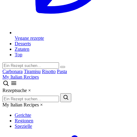
Vegane rezepte
Desserts
Zutaten
Top
Carbonara
Tiramisu
Risotto
Pasta
My Italian Recipes
Rezeptsuche
×
My Italian Recipes
×
Gerichte
Regionen
Spezielle