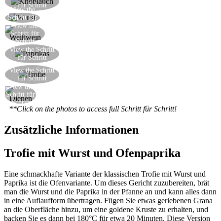
für Schritt
wenig Olivenöl
View the
Fügen Sie die Wurst, ohne Haut
Schritt für
View the
Schritt
Reduzieren Sie mit Weißwein
Schritt für
Schritt
Fügen Sie die Paprikas, abschmecken mit Salz
View the Schritt
für Schritt
und erhitzen über einer hohen Flamme
Fügen Sie die Trofie, die Petersilie und den
View the Schritt
für Schritt
Parmesan hinzu
View the
Heiß servieren
Schritt für
Schritt
**Click on the photos to access full Schritt für Schritt!
Zusätzliche Informationen
Trofie mit Wurst und Ofenpaprika
Eine schmackhafte Variante der klassischen Trofie mit Wurst und
Paprika ist die Ofenvariante. Um dieses Gericht zuzubereiten, brät
man die Wurst und die Paprika in der Pfanne an und kann alles dann
in eine Auflaufform übertragen. Fügen Sie etwas geriebenen Grana
an die Oberfläche hinzu, um eine goldene Kruste zu erhalten, und
backen Sie es dann bei 180°C für etwa 20 Minuten. Diese Version