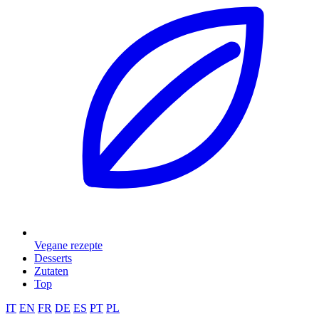
Vegane rezepte
Desserts
Zutaten
Top
IT
EN
FR
DE
ES
PT
PL