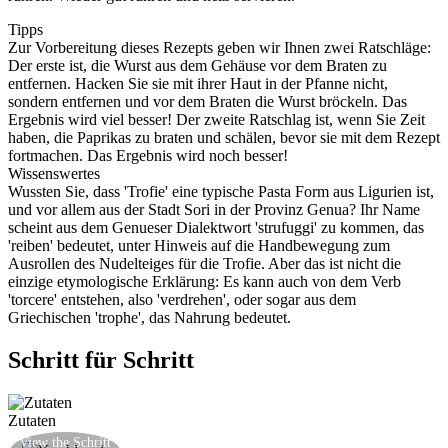
Tipps
Zur Vorbereitung dieses Rezepts geben wir Ihnen zwei Ratschläge:
Der erste ist, die Wurst aus dem Gehäuse vor dem Braten zu
entfernen. Hacken Sie sie mit ihrer Haut in der Pfanne nicht,
sondern entfernen und vor dem Braten die Wurst bröckeln. Das
Ergebnis wird viel besser! Der zweite Ratschlag ist, wenn Sie Zeit
haben, die Paprikas zu braten und schälen, bevor sie mit dem Rezept
fortmachen. Das Ergebnis wird noch besser!
Wissenswertes
Wussten Sie, dass 'Trofie' eine typische Pasta Form aus Ligurien ist,
und vor allem aus der Stadt Sori in der Provinz Genua? Ihr Name
scheint aus dem Genueser Dialektwort 'strufuggi' zu kommen, das
'reiben' bedeutet, unter Hinweis auf die Handbewegung zum
Ausrollen des Nudelteiges für die Trofie. Aber das ist nicht die
einzige etymologische Erklärung: Es kann auch von dem Verb
'torcere' entstehen, also 'verdrehen', oder sogar aus dem
Griechischen 'trophe', das Nahrung bedeutet.
Schritt für Schritt
Zutaten
Legen Sie die Knoblauchzehe auf zu rösten in
View the Schritt