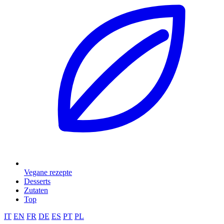
Vegane rezepte
Desserts
Zutaten
Top
IT
EN
FR
DE
ES
PT
PL