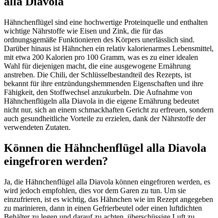
alla Diavola
Hähnchenflügel sind eine hochwertige Proteinquelle und enthalten
wichtige Nährstoffe wie Eisen und Zink, die für das
ordnungsgemäße Funktionieren des Körpers unerlässlich sind.
Darüber hinaus ist Hähnchen ein relativ kalorienarmes Lebensmittel,
mit etwa 200 Kalorien pro 100 Gramm, was es zu einer idealen
Wahl für diejenigen macht, die eine ausgewogene Ernährung
anstreben. Die Chili, der Schlüsselbestandteil des Rezepts, ist
bekannt für ihre entzündungshemmenden Eigenschaften und ihre
Fähigkeit, den Stoffwechsel anzukurbeln. Die Aufnahme von
Hähnchenflügeln alla Diavola in die eigene Ernährung bedeutet
nicht nur, sich an einem schmackhaften Gericht zu erfreuen, sondern
auch gesundheitliche Vorteile zu erzielen, dank der Nährstoffe der
verwendeten Zutaten.
Können die Hähnchenflügel alla Diavola
eingefroren werden?
Ja, die Hähnchenflügel alla Diavola können eingefroren werden, es
wird jedoch empfohlen, dies vor dem Garen zu tun. Um sie
einzufrieren, ist es wichtig, das Hähnchen wie im Rezept angegeben
zu marinieren, dann in einen Gefrierbeutel oder einen luftdichten
Behälter zu legen und darauf zu achten, überschüssige Luft zu