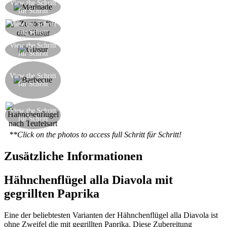
Das Hähnchen salzen und würzen, dann über
View the Schritt
für Schritt
Nacht im Kühlschrank marinieren lassen
Weißwein, Salz, Zucker, Öl, Schmalz, Paprika-
View the Schritt
für Schritt
Soße
Machen Sie die Glasur durchs Köcheln den Wein
View the Schritt
für Schritt
mit Schmalz, Öl, Zucker und Paprika-Soße
Machen Sie einen Holz- oder Holzkohlfeuer und
grillen die Hähnchenflügel. Während der
View the Schritt
für Schritt
gesamten Garzeit, das Hähnchen mit der Glasur
bürsten
Das Hähnchen nach Teufelsart ist bereit; dienen
View the Schritt
mit einer Beilage von Tomatensalat, Zwiebeln
für Schritt
und Gurken
**Click on the photos to access full Schritt für Schritt!
Zusätzliche Informationen
Hähnchenflügel alla Diavola mit
gegrillten Paprika
Eine der beliebtesten Varianten der Hähnchenflügel alla Diavola ist
ohne Zweifel die mit gegrillten Paprika. Diese Zubereitung