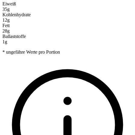
Eiweiß
35g
Kohlenhydrate
12g
Fett
28g
Ballaststoffe
1g
* ungefähre Werte pro Portion