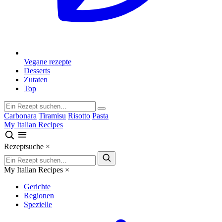
Vegane rezepte
Desserts
Zutaten
Top
Carbonara
Tiramisu
Risotto
Pasta
My Italian Recipes
Rezeptsuche
×
My Italian Recipes
×
Gerichte
Regionen
Spezielle