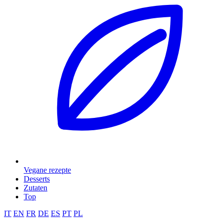
Vegane rezepte
Desserts
Zutaten
Top
IT
EN
FR
DE
ES
PT
PL