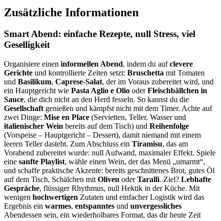
Zusätzliche Informationen
Smart Abend:
einfache Rezepte
, null Stress, viel
Geselligkeit
Organisiere einen
informellen Abend
, indem du auf
clevere
Gerichte
und kontrollierte Zeiten setzt:
Bruschetta
mit Tomaten
und
Basilikum
,
Caprese-Salat
, der im Voraus zubereitet wird, und
ein Hauptgericht wie
Pasta Aglio e Olio
oder
Fleischbällchen in
Sauce
, die dich nicht an den Herd fesseln. So kannst du die
Gesellschaft
genießen und kämpfst nicht mit dem Timer. Achte auf
zwei Dinge:
Mise en Place
(Servietten, Teller, Wasser und
italienischer Wein
bereits auf dem Tisch) und
Reihenfolge
(Vorspeise – Hauptgericht – Dessert), damit niemand mit einem
leeren Teller dasteht. Zum Abschluss ein
Tiramisu
, das am
Vorabend zubereitet wurde: null Aufwand, maximaler Effekt. Spiele
eine
sanfte Playlist
, wähle einen Wein, der das Menü „umarmt“,
und schaffe praktische Akzente: bereits geschnittenes Brot, gutes Öl
auf dem Tisch, Schälchen mit
Oliven
oder
Taralli
. Ziel?
Lebhafte
Gespräche
, flüssiger Rhythmus, null Hektik in der Küche. Mit
wenigen
hochwertigen
Zutaten und einfacher Logistik wird das
Ergebnis ein
warmes
,
entspanntes
und
unvergessliches
Abendessen sein, ein wiederholbares Format, das dir heute Zeit