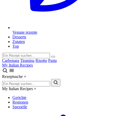
Vegane rezepte
Desserts
Zutaten
Top
Carbonara
Tiramisu
Risotto
Pasta
My Italian Recipes
Rezeptsuche
×
My Italian Recipes
×
Gerichte
Regionen
Spezielle