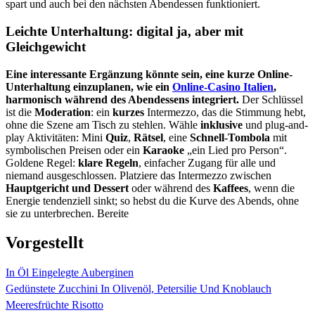
spart und auch bei den nächsten Abendessen funktioniert.
Leichte Unterhaltung:
digital ja
, aber mit
Gleichgewicht
Eine interessante Ergänzung könnte sein, eine kurze Online-
Unterhaltung einzuplanen, wie ein
Online-Casino Italien
,
harmonisch während des Abendessens integriert.
Der Schlüssel
ist die
Moderation
: ein
kurzes
Intermezzo, das die Stimmung hebt,
ohne die Szene am Tisch zu stehlen. Wähle
inklusive
und plug-and-
play Aktivitäten: Mini
Quiz
,
Rätsel
, eine
Schnell-Tombola
mit
symbolischen Preisen oder ein
Karaoke
„ein Lied pro Person“.
Goldene Regel:
klare Regeln
, einfacher Zugang für alle und
niemand ausgeschlossen. Platziere das Intermezzo zwischen
Hauptgericht und Dessert
oder während des
Kaffees
, wenn die
Energie tendenziell sinkt; so hebst du die Kurve des Abends, ohne
sie zu unterbrechen. Bereite
Vorgestellt
In Öl Eingelegte Auberginen
Gedünstete Zucchini In Olivenöl, Petersilie Und Knoblauch
Meeresfrüchte Risotto