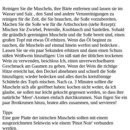
Reinigen Sie die Muscheln, ihre Bärte entfernen und lassen sie im
Wasser und Salz , den Sand und andere Verunreinigungen zu
reinigen für die Zeit, die Sie brauchen, die Soße vorzubereiten.
Machen Sie die Soße wie für die Artischocken (siehe Rezept):
Mischen Sie Zwiebel, Petersilie, Knoblauch und Sardellen. Sobald
die gründlich gereinigten Muscheln und die Soße bereit sind, einen
großen Topf mit etwas Öl erhitzen. Wenn das Öl beginnt zu
rauchen, die Muscheln auf einmal hinein werfen und bedecken .
Lassen Sie sie ein paar Sekunden erhitzen und dann einen Schuss
süßen Weißwein hinzufügen: Um süß statt der üblichen trockenen
Wein zu verwenden, beschloss Ich, einen unverwechselbaren
Geschmack am Gaumen zu geben. Wenn der Wein die richtige
Hitze erreicht hat, den Deckel abnehmen und schnell die Soße
hinzufügen; wieder bedecken und alles durchs kreisförmige
Schütteln des Topfs mischen. Nach ca. 3 Minuten sollten die
Muscheln sich alle geöffnet haben: kochen nicht weiter, da ich
glaube, sie sollen nur leicht gekocht gegessen werden, so dass ihre
natürliche 'Meer'-Aromen einfach durchkommen. Nun fügen Sie ein
paar Brotkrumen hinzu, braten alles zusammen, und servieren!
Tipps
Eine gute Platte der istrischen Muscheln sollten mit einem
ausgezeichneten Sektwein wie einem 'Pinot Noir' verbunden
werden.