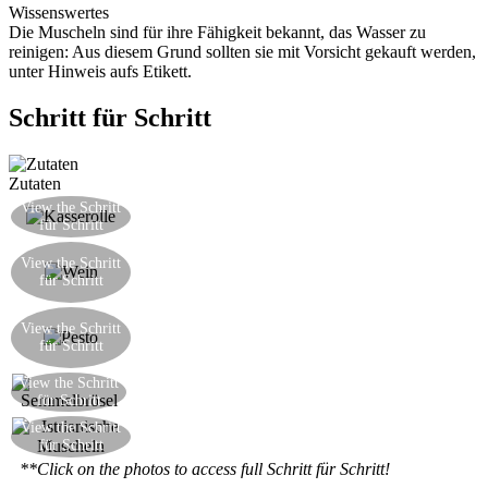
Wissenswertes
Die Muscheln sind für ihre Fähigkeit bekannt, das Wasser zu
reinigen: Aus diesem Grund sollten sie mit Vorsicht gekauft werden,
unter Hinweis aufs Etikett.
Schritt für Schritt
Zutaten
Fügen Sie die Muscheln in einen Topf mit
View the Schritt
für Schritt
heißem Öl hinzu
Fügen Sie eine Prise Wein und decken sofort, so
View the Schritt
dass die Muscheln in der Hitze des Dampfs
für Schritt
kochen, bis sie sich öffnen
Bereiten Sie ein Pesto von Öl, Petersilie und
View the Schritt
Knoblauch, und fügen Sie es auf die Muscheln
für Schritt
hinzu
View the Schritt
Fügen Sie die Semmelbrösel und mischen gut
für Schritt
Diese ausgezeichnete Meeresfrüchte-Vorspeise,
View the Schritt
für Schritt
die an den Sommer erinnert, ist bereit
**Click on the photos to access full Schritt für Schritt!