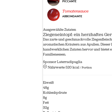
PICCANTE
Tomatensauce
ABBONDANTE
Ausgewählte Zutaten
Ziegeneintopf: ein herzhaftes Ger
Das zarte und geschmackvolle Ziegenfleisch
aromatischen Kräutern aus Apulien. Dieser 
handwerklichen Zutaten hervor und bietet ein
Familienessen.
Sponsor Laterradipuglia
Nährwerte
520 kcal
/ Portion
Eiweiß
48g
Kohlenhydrate
8g
Fett
32g