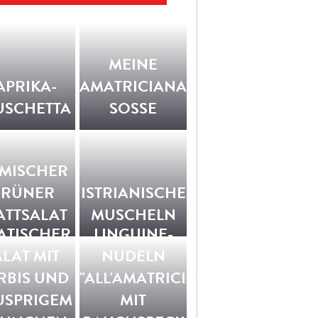
MEINE
APRIKA-
AMATRICIANA-
USCHETTA
SOSSE
MISCHER
GRÜNER
ISTRIANISCHE
ATTSALAT
MUSCHELN
ATISCHER
LINGUINE-
ALAT MIT
NUDELN
RBIS UND
"ALL'AMATRICIANA"
USPRIGEM
MIT