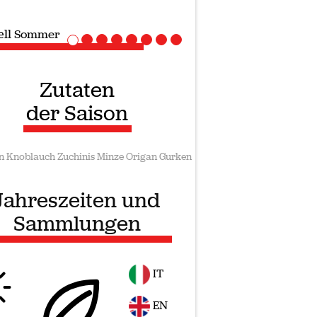
ll
Vegane rezepte
Zutaten
der Saison
n
Knoblauch
Zuchinis
Minze
Origan
Gurken
Jahreszeiten und
Sammlungen
IT
EN