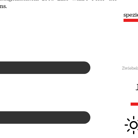
ns.
spezie
Zwiebel