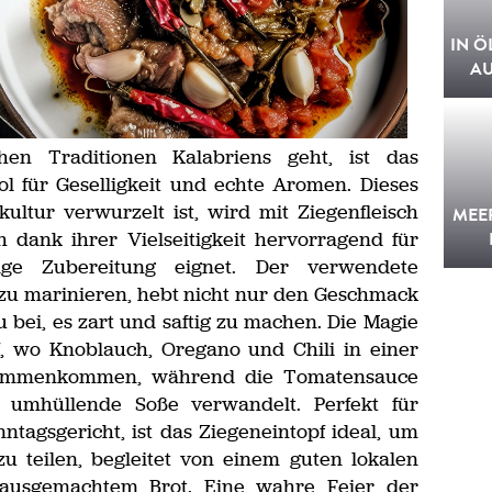
IN Ö
A
en Traditionen Kalabriens geht, ist das
l für Geselligkeit und echte Aromen. Dieses
kultur verwurzelt ist, wird mit Ziegenfleisch
MEE
ch dank ihrer Vielseitigkeit hervorragend für
ige Zubereitung eignet. Der verwendete
zu marinieren, hebt nicht nur den Geschmack
 bei, es zart und saftig zu machen. Die Magie
f, wo Knoblauch, Oregano und Chili in einer
ammenkommen, während die Tomatensauce
d umhüllende Soße verwandelt. Perfekt für
ntagsgericht, ist das Ziegeneintopf ideal, um
u teilen, begleitet von einem guten lokalen
ausgemachtem Brot. Eine wahre Feier der