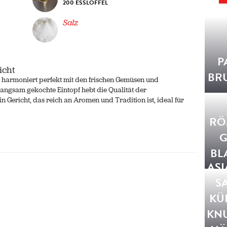
200 ESSLÖFFEL
Salz
P
icht
BR
 harmoniert perfekt mit den frischen Gemüsen und
langsam gekochte Eintopf hebt die Qualität der
 Gericht, das reich an Aromen und Tradition ist, ideal für
RÖ
BL
ASI
S
KÜ
KN