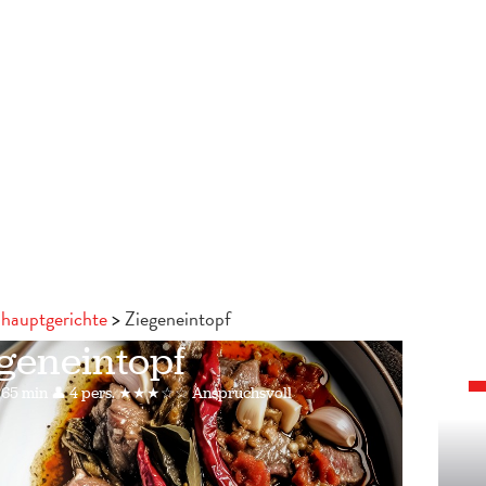
 hauptgerichte
Ziegeneintopf
geneintopf
65 min
👤 4 pers.
★★★☆☆ Anspruchsvoll