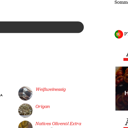
Somm
P
Weißweinessig
RA
Origan
Natives Olivenöl Extra