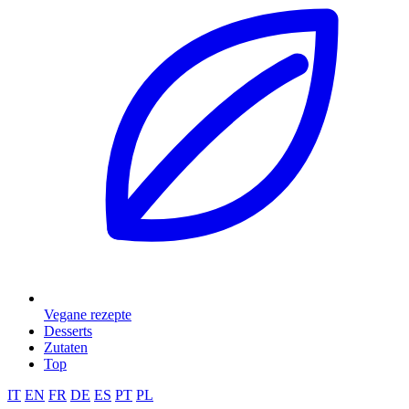
Vegane rezepte
Desserts
Zutaten
Top
IT
EN
FR
DE
ES
PT
PL