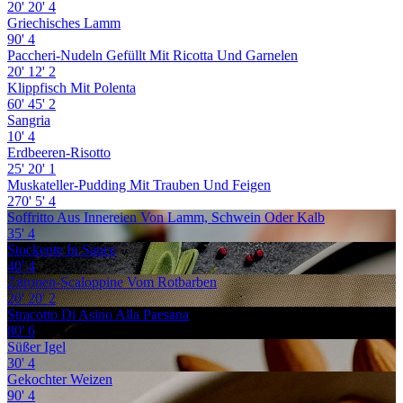
20'
20'
4
Griechisches Lamm
90'
4
Paccheri-Nudeln Gefüllt Mit Ricotta Und Garnelen
20'
12'
2
Klippfisch Mit Polenta
60'
45'
2
Sangria
10'
4
Erdbeeren-Risotto
25'
20'
1
Muskateller-Pudding Mit Trauben Und Feigen
270'
5'
4
Soffritto Aus Innereien Von Lamm, Schwein Oder Kalb
35'
4
Stockente In Sauce
40'
4
Zitronen-Scaloppine Vom Rotbarben
20'
20'
2
Stracotto Di Asino Alla Paesana
80'
6
Süßer Igel
30'
4
Gekochter Weizen
90'
4