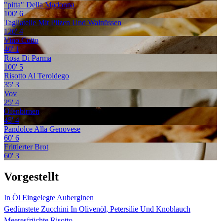
"pitta" Della Madonna
100'
6
Tagliatelle Mit Pilzen Und Walnüssen
120'
4
Vino Cotto
40'
1
Rosa Di Parma
100'
5
Risotto Al Teroldego
35'
3
Vov
25'
4
Ofenbirnen
45'
4
Pandolce Alla Genovese
60'
6
Frittierter Brot
60'
3
Vorgestellt
In Öl Eingelegte Auberginen
Gedünstete Zucchini In Olivenöl, Petersilie Und Knoblauch
Meeresfrüchte Risotto