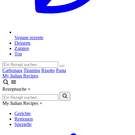
Vegane rezepte
Desserts
Zutaten
Top
Carbonara
Tiramisu
Risotto
Pasta
My Italian Recipes
Rezeptsuche
×
My Italian Recipes
×
Gerichte
Regionen
Spezielle