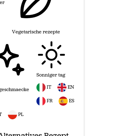
er
Vegetarische rezepte
Sonniger tag
IT
EN
geschmaecke
FR
ES
T
PL
Alternatives Rezept