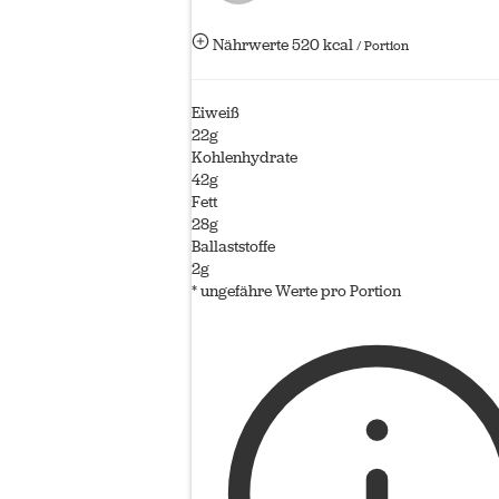
Nährwerte
520 kcal
/ Portion
Eiweiß
22g
Kohlenhydrate
42g
Fett
28g
Ballaststoffe
2g
* ungefähre Werte pro Portion