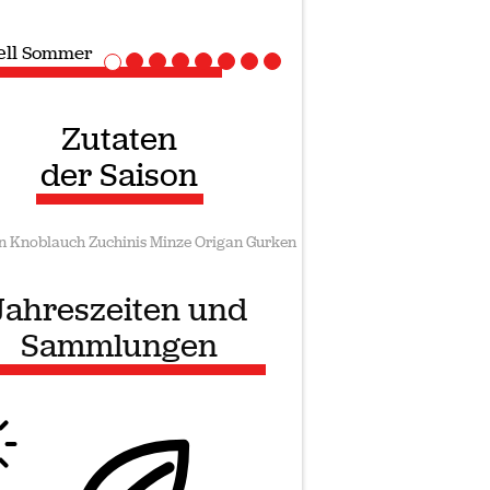
ell
Vegane rezepte
Zutaten
der Saison
n
Knoblauch
Zuchinis
Minze
Origan
Gurken
Jahreszeiten und
Sammlungen