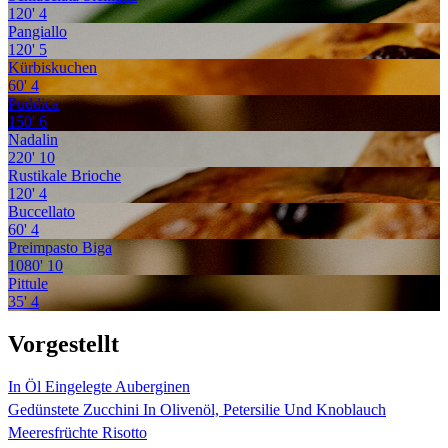
120'
4
Pangiallo
120'
5
Kürbiskuchen
60'
4
Puddica
150'
6
Nadalin
220'
10
Rustikale Brioche
120'
4
Buccellato
60'
4
Preimpasto Biga
1080'
10
Pittule
35'
4
Vorgestellt
In Öl Eingelegte Auberginen
Gedünstete Zucchini In Olivenöl, Petersilie Und Knoblauch
Meeresfrüchte Risotto