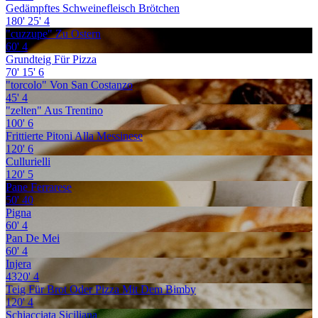
Gedämpftes Schweinefleisch Brötchen
180'
25'
4
"cuzzupe" Zu Ostern
60'
4
Grundteig Für Pizza
70'
15'
6
"torcolo" Von San Costanzo
45'
4
"zelten" Aus Trentino
100'
6
Frittierte Pitoni Alla Messinese
120'
6
Cullurielli
120'
5
Pane Ferrarese
50'
40
Pigna
60'
4
Pan De Mei
60'
4
Injera
4320'
4
Teig Für Brot Oder Pizza Mit Dem Bimby
120'
4
Schiacciata Siciliana