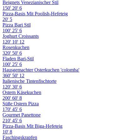
Beignets Venezianischer Stil
150'
20'
6
Pizza-Basis Mit Poolish-Hefeteig
20'
5
Pizza Bari Stil
100'
25'
6
Joghurt Croissants
120'
10'
12
Rosenkuchen
320'
50'
6
Fladen Bari-Stil
100'
25'
6
Hausgemachter Osterkuchen 'colomba'
360'
50'
12
Italienische Tintenfischtorte
120'
30'
6
Ostern Käsekuchen
200'
60'
8
Süße Ostern Pizza
170'
45'
6
Gourmet Panettone
210'
45'
6
Pizza-Basis Mit Biga-Hefeteig
10'
8
Faschingskrapfen