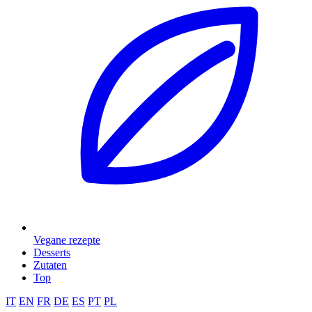
Vegane rezepte
Desserts
Zutaten
Top
IT
EN
FR
DE
ES
PT
PL