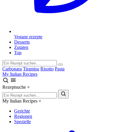
Vegane rezepte
Desserts
Zutaten
Top
Carbonara
Tiramisu
Risotto
Pasta
My Italian Recipes
Rezeptsuche
×
My Italian Recipes
×
Gerichte
Regionen
Spezielle