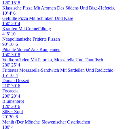
120'
15'
8
Klassische Pizza Mit Aromen Des Südens Und Biga-Hefeteig
10'
4'
6
Gefüllte Pizza Mit Schinken Und Käse
150'
20'
4
Krapfen Mit Cremefüllung
4'
5'
10
Neapolitanische Fritierte Pizzen
90'
10'
6
Pikante 'donau' Aus Kampanien
150'
30'
8
Vollkornfladen Mit Paprika, Mozzarella Und Thunfisch
280'
25'
4
Fritiertes Mozzarella-Sandwich Mit Sardellen Und Radicchio
15'
10'
4
Donau Dessert
210'
30'
6
Focaccia
200'
20'
4
Blumenbrot
120'
20'
6
Süßer Zopf
20'
30'
6
Menih (Der Mönch): Slowenischer Osterkuchen
180'
4